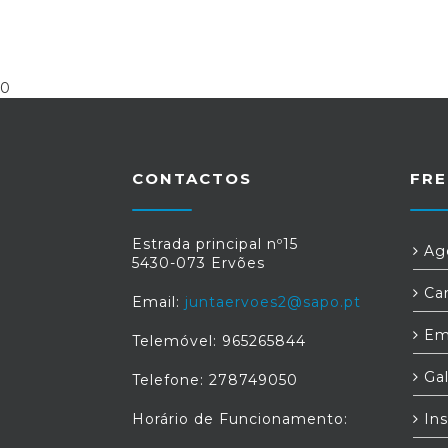
0
CONTACTOS
FRE
Estrada principal nº15
Age
5430-073 Ervões
Car
Email:
juntaervoes2@sapo.pt
Em
Telemóvel: 965265844
Gal
Telefone: 278749050
Horário de Funcionamento:
Ins